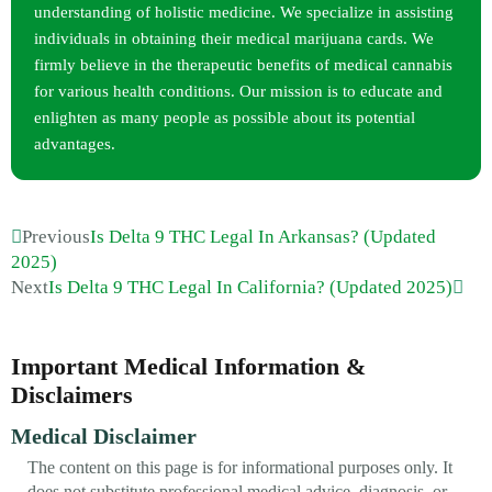
understanding of holistic medicine. We specialize in assisting
individuals in obtaining their medical marijuana cards. We
firmly believe in the therapeutic benefits of medical cannabis
for various health conditions. Our mission is to educate and
enlighten as many people as possible about its potential
advantages.
Previous
Is Delta 9 THC Legal In Arkansas? (Updated
2025)
Next
Is Delta 9 THC Legal In California? (Updated 2025)
Important Medical Information &
Disclaimers
Medical Disclaimer
The content on this page is for informational purposes only. It
does not substitute professional medical advice, diagnosis, or