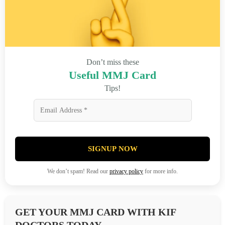
Don’t miss these
Useful MMJ Card
Tips!
SIGNUP NOW
We don’t spam! Read our
privacy policy
for more info.
GET YOUR MMJ CARD WITH KIF