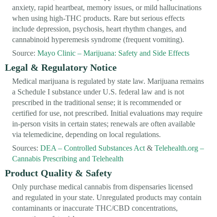
anxiety, rapid heartbeat, memory issues, or mild hallucinations
when using high-THC products. Rare but serious effects
include depression, psychosis, heart rhythm changes, and
cannabinoid hyperemesis syndrome (frequent vomiting).
Source:
Mayo Clinic – Marijuana: Safety and Side Effects
Legal & Regulatory Notice
Medical marijuana is regulated by state law. Marijuana remains
a Schedule I substance under U.S. federal law and is not
prescribed in the traditional sense; it is recommended or
certified for use, not prescribed. Initial evaluations may require
in-person visits in certain states; renewals are often available
via telemedicine, depending on local regulations.
Sources:
DEA – Controlled Substances Act
&
Telehealth.org –
Cannabis Prescribing and Telehealth
Product Quality & Safety
Only purchase medical cannabis from dispensaries licensed
and regulated in your state. Unregulated products may contain
contaminants or inaccurate THC/CBD concentrations,