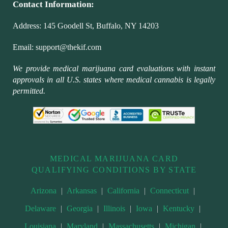
Contact Information:
Address:
145 Goodell St, Buffalo, NY 14203
Email:
support@thekif.com
We provide medical marijuana card evaluations with instant
approvals in all U.S. states where medical cannabis is legally
permitted.
MEDICAL MARIJUANA CARD
QUALIFYING CONDITIONS BY STATE
Arizona
|
Arkansas
|
California
|
Connecticut
|
Delaware
|
Georgia
|
Illinois
|
Iowa
|
Kentucky
|
Louisiana
|
Maryland
|
Massachusetts
|
Michigan
|