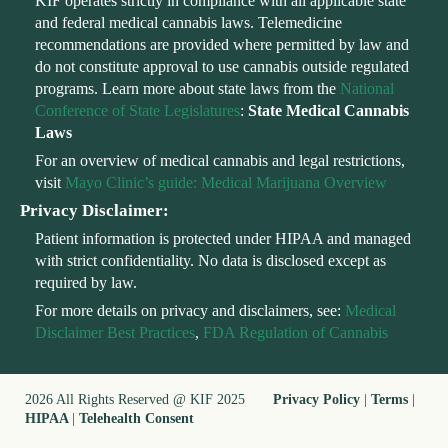
KIF operates strictly in compliance with all applicable state
and federal medical cannabis laws. Telemedicine
recommendations are provided where permitted by law and
do not constitute approval to use cannabis outside regulated
programs. Learn more about state laws from the
National
Conference of State Legislatures
:
State Medical Cannabis
Laws
For an overview of medical cannabis and legal restrictions,
visit
Mayo Clinic’s guide: Medical Marijuana Overview
Privacy Disclaimer:
Patient information is protected under HIPAA and managed
with strict confidentiality. No data is disclosed except as
required by law.
For more details on privacy and disclaimers, see:
Medical
Disclaimer Best Practices
,
FDA Regulation of Cannabis
2026 All Rights Reserved @ KIF 2025
Privacy Policy
|
Terms
|
HIPAA
|
Telehealth Consent