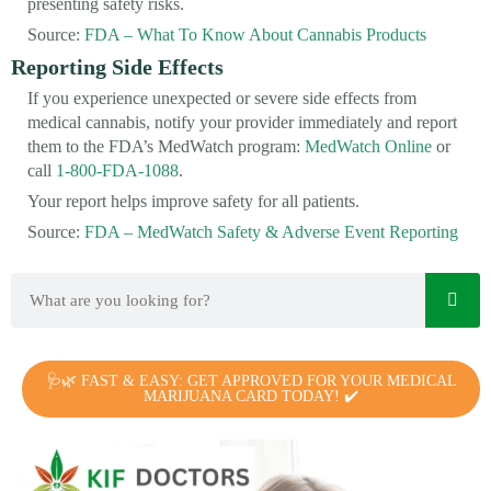
presenting safety risks.
Source:
FDA – What To Know About Cannabis Products
Reporting Side Effects
If you experience unexpected or severe side effects from
medical cannabis, notify your provider immediately and report
them to the FDA’s MedWatch program:
MedWatch Online
or
call
1-800-FDA-1088
.
Your report helps improve safety for all patients.
Source:
FDA – MedWatch Safety & Adverse Event Reporting
🩺🌿 FAST & EASY: GET APPROVED FOR YOUR MEDICAL
MARIJUANA CARD TODAY! ✔️